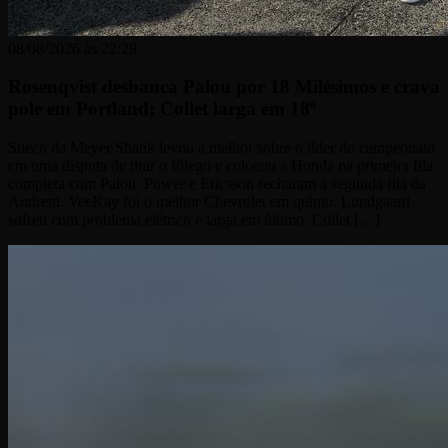
08/08/2026 às 22:29
Rosenqvist desbanca Palou por 18 Milésimos e crava
pole em Portland; Collet larga em 18º
Sueco da Meyer Shank levou a melhor sobre o líder do campeonato
em uma disputa de tirar o fôlego e colocou a Honda na primeira fila
completa com Palou. Power e Ericsson fecharam a segunda fila da
Andretti. VeeKay foi o melhor Chevrolet em quinto. Lundgaard
sofreu com problema elétrico e larga em último. Collet […]