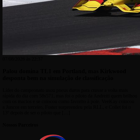
07/08/2026 às 22:37
Palou domina TL1 em Portland, mas Kirkwood
desponta bem na simulação de classificação
Líder do campeonato usou pneus duros para cravar a volta mais
rápida do dia com 58s571, mas foi o piloto da Andretti quem brilhou
com os macios e se colocou como favorito à pole. VeeKay colocou
a Juncos em terceiro, Foster surpreendeu pela RLL, e Collet foi o
13º depois de ser o piloto que […]
Nossos Parceiros