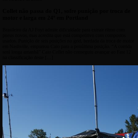
Collet não passa do Q1, sofre punição por troca de
motor e larga em 24º em Portland
Brasileiro da AJ Foyt admite dificuldade para extrair ritmo com
pneus novos, mas acredita que está competitivo com compostos
usados. Punição de seis posições no grid, herdada da troca de motor
em Nashville, empurrou Caio para a penúltima posição. “A corrida
será longa amanhã” Caio Collet não conseguiu avançar ao Fast 12
na classificação deste […]