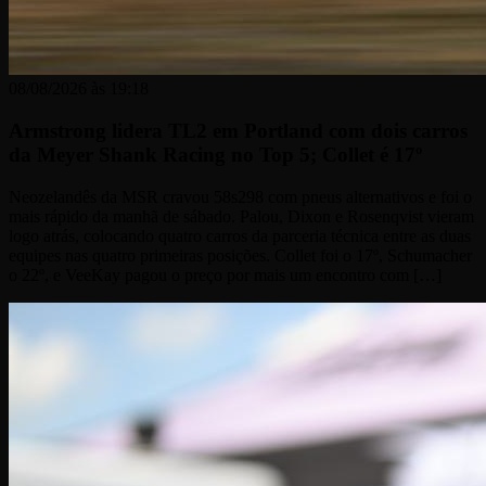
08/08/2026 às 19:18
Armstrong lidera TL2 em Portland com dois carros
da Meyer Shank Racing no Top 5; Collet é 17º
Neozelandês da MSR cravou 58s298 com pneus alternativos e foi o
mais rápido da manhã de sábado. Palou, Dixon e Rosenqvist vieram
logo atrás, colocando quatro carros da parceria técnica entre as duas
equipes nas quatro primeiras posições. Collet foi o 17º, Schumacher
o 22º, e VeeKay pagou o preço por mais um encontro com […]