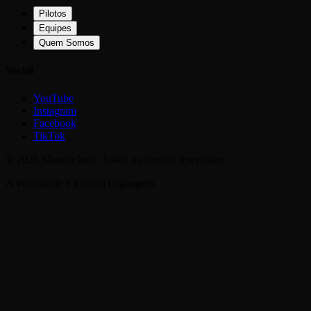
Pilotos
Equipes
Quem Somos
Social
YouTube
Instagram
Facebook
TikTok
©
2026
Mundo Indy. Todos os direitos reservados.
A velocidade é a nossa linguagem.