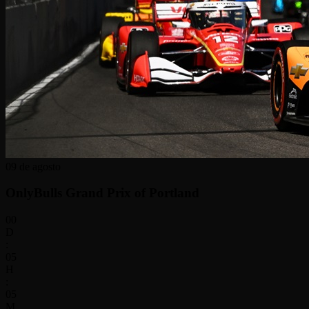
09 de agosto
OnlyBulls Grand Prix of Portland
00
D
:
05
H
:
05
M