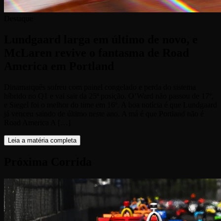
Destaque
Lundgaard larga em último de novo, e
McLaren revive o fantasma de Road
America em Portland
Dinamarquês sofreu com painel congelado e perda do sistema
híbrido no Q1 e vai sair da 25ª posição. O’Ward não passou de 17º,
e Siegel foi o melhor do time em 16º. A boa notícia é que Lundgaard
já venceu saindo de último neste ano. A má é que Portland não é
Road America A […]
Leia a matéria completa
Próxima Corrida