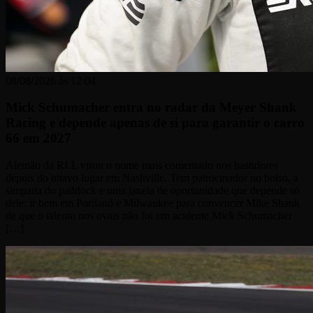
08/08/2026 às 12:04
Mick Schumacher entra no radar da Meyer Shank
Racing e depende apenas de si para garantir o carro
66 em 2027
Alemão da RLL virou o nome mais comentado nos bastidores
depois do oitavo lugar em Nashville. Tem patrocinador no bolso, a
simpatia do paddock e uma janela de oportunidade que depende só
dele: ir bem em Portland e Milwaukee para convencer Mike Shank
de que o talento nos ovais não foi um acidente Mick Schumacher
[…]