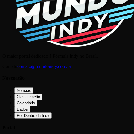
O maior portal dedicado à Fórmula Indy no Brasil.
Contato
contato@mundoindy.com.br
Navegação
Notícias
Classificação
Calendário
Dados
Por Dentro da Indy
Portal