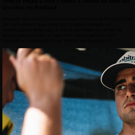
VeeKay rouba a cena e coloca a Juncos no meio dos
favoritos em Portland
Holandês foi o único Chevrolet a furar o bloqueio da Honda no Fast
Six em Portland e larga em quinto, o melhor resultado em
classificação da temporada. A Juncos, que testou no circuito na
semana passada, colhe os frutos com o piloto que já é o 10º
colocado no campeonato Rinus VeeKay está fazendo da […]