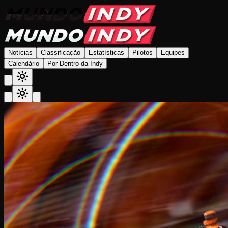
Notícias
Classificação
Estatísticas
Pilotos
Equipes
Calendário
Por Dentro da Indy