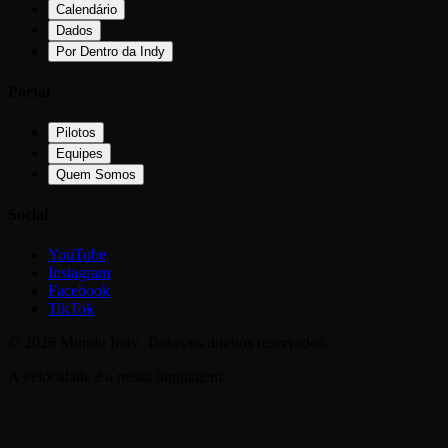
Calendário
Dados
Por Dentro da Indy
Portal
Pilotos
Equipes
Quem Somos
Social
YouTube
Instagram
Facebook
TikTok
©
2026
Mundo Indy. Todos os direitos reservados.
A velocidade é a nossa linguagem.