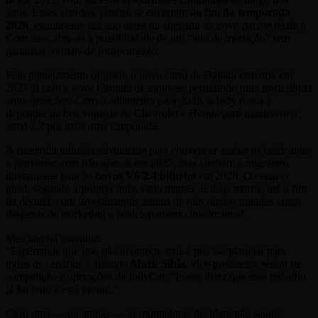
anos. Esses acordos, porém, se encerram
ao fim da temporada
2026
, exatamente um ano antes da chegada do novo pacote técnico.
Com isso, abre-se a possibilidade de um “ano de transição” sem
garantias formais de fornecimento.
Pelo planejamento original, o novo carro da Dallara estrearia em
2027 já com a nova fórmula de motores, permitindo uma troca direta
entre gerações. Com o adiamento para 2028, a Indy passa a
depender da boa vontade de Chevrolet e Honda para manterem o
atual 2.2 por mais uma temporada.
A categoria trabalha ativamente para convencer ambas as fabricantes
a permanecerem não apenas em 2027, mas também a migrarem
diretamente para os
novos V6 2.4 biturbo
em 2028. O cenário
ideal, segundo a própria Indy, seria manter as duas marcas até o fim
da década, com investimentos anuais de oito dígitos tratados como
despesas de marketing e posicionamento institucional.
Mas não há garantias.
“Esperamos que isso não aconteça, mas é preciso planejar para
todos os cenários”, afirmou
Mark Sibla
, vice-presidente sênior de
competição e operações da IndyCar. “Posso dizer que esse trabalho
já foi feito e está pronto.”
Caso uma — ou ambas — as montadoras decidam não seguir