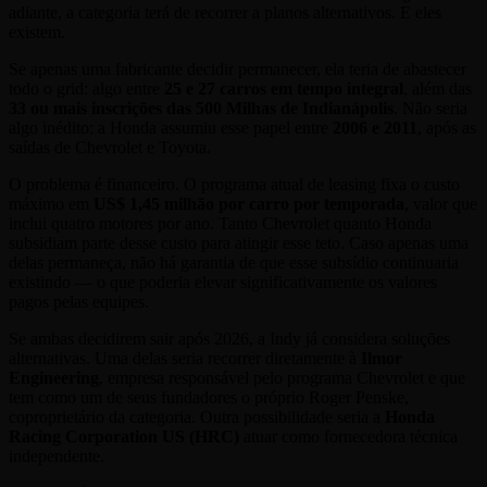
adiante, a categoria terá de recorrer a planos alternativos. E eles
existem.
Se apenas uma fabricante decidir permanecer, ela teria de abastecer
todo o grid: algo entre
25 e 27 carros em tempo integral
, além das
33 ou mais inscrições das 500 Milhas de Indianápolis
. Não seria
algo inédito: a Honda assumiu esse papel entre
2006 e 2011
, após as
saídas de Chevrolet e Toyota.
O problema é financeiro. O programa atual de leasing fixa o custo
máximo em
US$ 1,45 milhão por carro por temporada
, valor que
inclui quatro motores por ano. Tanto Chevrolet quanto Honda
subsidiam parte desse custo para atingir esse teto. Caso apenas uma
delas permaneça, não há garantia de que esse subsídio continuaria
existindo — o que poderia elevar significativamente os valores
pagos pelas equipes.
Se ambas decidirem sair após 2026, a Indy já considera soluções
alternativas. Uma delas seria recorrer diretamente à
Ilmor
Engineering
, empresa responsável pelo programa Chevrolet e que
tem como um de seus fundadores o próprio Roger Penske,
coproprietário da categoria. Outra possibilidade seria a
Honda
Racing Corporation US (HRC)
atuar como fornecedora técnica
independente.