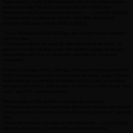
Nesse cenário, a Indy poderia contratar uma dessas empresas para
fornecer motores “neutros”, enquanto buscaria fabricantes
interessados apenas em estampar sua marca — o chamado
badging
.
Também existe a hipótese de dividir o grid entre dois nomes
diferentes utilizando a mesma base mecânica.
“As possibilidades não são infinitas, mas existem vários caminhos”,
explicou Sibla.
“Analisamos não só um plano B, mas variações desse plano. Se
seguimos por um caminho, como isso mantém a porta aberta para
outros fabricantes? Ou se vamos por outra direção, o que isso
representa?”
O tempo é um fator crítico. Para que fabricantes estejam prontos em
2028, os contratos precisam ser assinados em breve, já que a Dallara
deverá entregar os primeiros protótipos do novo carro no próximo
ano para testes iniciais. Sem acordos firmados, a sombra de um “ano
vazio” em 2027 continua pairando.
Mesmo assim, a Indy mantém o discurso de confiança.
“A fórmula que estamos construindo precisa ser atraente para os dois
fabricantes atuais e também para possíveis novos parceiros”, afirmou
Sibla.
“Isso pode nos levar a ter mais de dois fabricantes — ou talvez dois
diferentes dos atuais. Existem vários caminhos possíveis.”