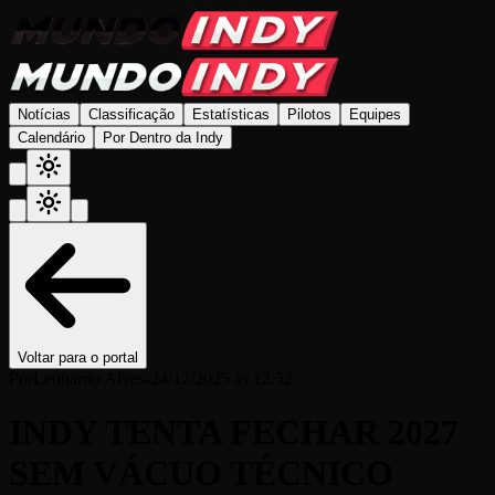
Notícias
Classificação
Estatísticas
Pilotos
Equipes
Calendário
Por Dentro da Indy
Voltar para o portal
Por
Leonardo Alves
-
24/12/2025 às 12:52
INDY TENTA FECHAR 2027
SEM VÁCUO TÉCNICO