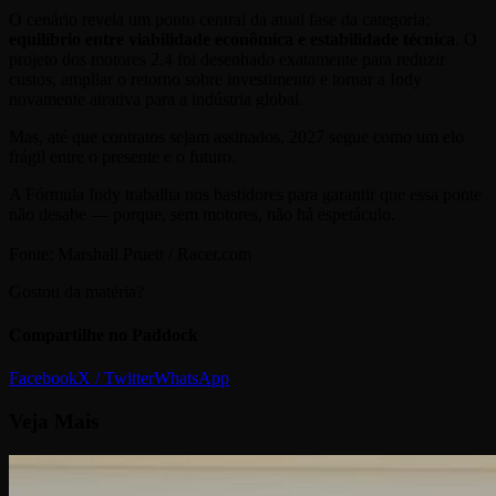
O cenário revela um ponto central da atual fase da categoria:
equilíbrio entre viabilidade econômica e estabilidade técnica
. O
projeto dos motores 2.4 foi desenhado exatamente para reduzir
custos, ampliar o retorno sobre investimento e tornar a Indy
novamente atrativa para a indústria global.
Mas, até que contratos sejam assinados, 2027 segue como um elo
frágil entre o presente e o futuro.
A Fórmula Indy trabalha nos bastidores para garantir que essa ponte
não desabe — porque, sem motores, não há espetáculo.
Fonte: Marshall Pruett / Racer.com
Gostou da matéria?
Compartilhe no Paddock
Facebook
X / Twitter
WhatsApp
Veja
Mais