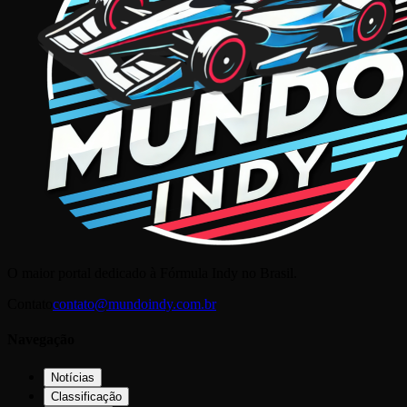
O maior portal dedicado à Fórmula Indy no Brasil.
Contato
contato@mundoindy.com.br
Navegação
Notícias
Classificação