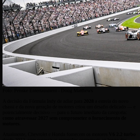
Foto:
Penske Entertainment - Doug Matthews
A decisão da Fórmula Indy de adiar para
2028
a estreia do novo
chassi e da nova geração de motores criou um desafio delicado — e
potencialmente decisivo — para o futuro imediato da categoria:
como atravessar 2027 sem comprometer o fornecimento de
motores
.
Atualmente, Chevrolet e Honda fornecem os motores
V6 2.2 turbo
desde 2012, com sucessivas extensões contratuais ao longo dos