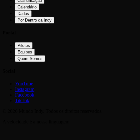
Classificação
Calendário
Dados
Por Dentro da Indy
Portal
Pilotos
Equipes
Quem Somos
Social
YouTube
Instagram
Facebook
TikTok
©
2026
Mundo Indy. Todos os direitos reservados.
A velocidade é a nossa linguagem.