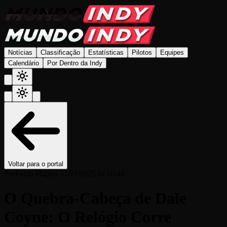
Notícias
Classificação
Estatísticas
Pilotos
Equipes
Calendário
Por Dentro da Indy
Voltar para o portal
Por
Paulo Higino
-
11/11/2025 às 16:41
O Quebra-Cabeça de Dale
Coyne: O Relógio Corre