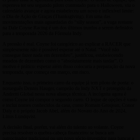
esperava ter seu segundo piloto contratado para o Halloween, viu o
calendário avançar e agora estabeleceu um novo e inflexível limite:
o Dia de Ação de Graças (Thanksgiving). Em uma das
movimentações mais aguardadas do “silly season”, a vaga restante
na Dale Coyne Racing é um dos últimos trunfos a serem definidos
para a temporada 2026 da Fórmula Indy.
A pressão é real. Coyne foi categórico ao explicar a RACER que
simplesmente não é possível esperar até o Natal. “Você não
consegue fazer nada em dezembro”, justificou, estabelecendo
meados de dezembro como o “absolutamente mais tardar”. O
motivo é prático: esperar além disso colocaria a preparação da nova
temporada, que começa em março, em risco.
Enquanto isso, o primeiro carro da equipe já tem piloto de ponta: o
norueguês Dennis Hauger, campeão da Indy NXT e protegido da
Andretti Global nesta nova aliança técnica. A incógnita agora é
como Coyne irá compor o segundo carro. O leque de opções é vasto
e inclui nomes conhecidos da casa, como Romain Grosjean, Conor
Daly e o próprio Jacob Abel, além do Novato do Ano de 2024,
Linus Lundqvist.
A decisão final, porém, vai além do talento ao volante. Coyne
precisa resolver o quebra-cabeça financeiro: se busca um
patrocinador tradicional ou um novo sócio-investidor para bancar a