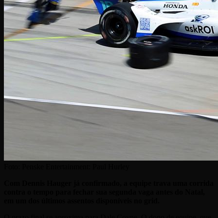
Foto:
Penske Entertainment: Paul Hurley
Com Dennis Hauger já confirmado, a equipe trava uma corrida
contra o tempo para fechar sua segunda vaga antes do Natal,
em um dos últimos assentos disponíveis no grid.
O prazo final se aproxima para Dale Coyne. O dono de equipe, que