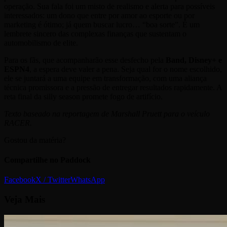
operação. Sua fala foi um misto de realismo e alerta para possíveis
interessados: um dono que entre por amor ao esporte ou por
marketing é ótimo; já quem buscar lucro… “boa sorte”. É um
lembrete sincero das complexas finanças que sustentam o
automobilismo de elite.
Para os fãs, que acompanharão esse desfecho pela
Band, Disney+ e
ESPN4
, a espera deve valer a pena. Seja qual for o nome escolhido,
ele se juntará a uma equipe em transformação, com uma aliança
técnica promissora e a pressão de entregar resultados rapidamente. A
reta final da silly season promete fogo de artifício.
Texto baseado na reportagem de Marshall Pruett para o veículo
RACER.
Gostou da matéria?
Compartilhe no Paddock
Facebook
X / Twitter
WhatsApp
Veja
Mais