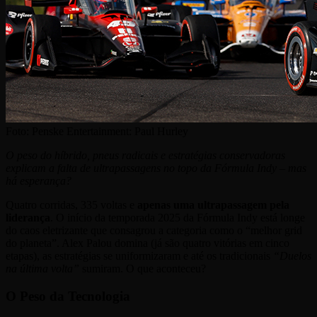
Foto:
Penske Entertainment: Paul Hurley
O peso do híbrido, pneus radicais e estratégias conservadoras
explicam a falta de ultrapassagens no topo da Fórmula Indy – mas
há esperança?
Quatro corridas, 335 voltas e
apenas uma ultrapassagem pela
liderança
. O início da temporada 2025 da Fórmula Indy está longe
do caos eletrizante que consagrou a categoria como o “melhor grid
do planeta”. Alex Palou domina (já são quatro vitórias em cinco
etapas), as estratégias se uniformizaram e até os tradicionais
“Duelos
na última volta”
sumiram. O que aconteceu?
O Peso da Tecnologia