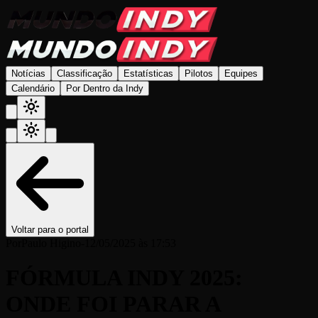
Notícias
Classificação
Estatísticas
Pilotos
Equipes
Calendário
Por Dentro da Indy
Voltar para o portal
Por
Paulo Higino
-
12/05/2025 às 17:53
FÓRMULA INDY 2025:
ONDE FOI PARAR A