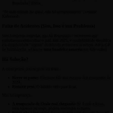
Resultado? Tédio.
“Se todo mundo faz igual, não há ultrapassagens”
, resume
Kirkwood.
Falta de Acidentes (Sim, Isso é um Problema)
Sem bandeiras amarelas, não há
Relargada
– momentos que
costumavam embaralhar o grid. Em 2025, a confiabilidade mecânica
e a dirigibilidade “segura” do híbrido reduziram as zebras. Até o GP
de Indianápolis, só houve
uma bandeira amarela
em 420 voltas!
Há Solução?
A curto prazo, pouco pode ser feito:
Rever os pneus
: Firestone não tem estoque dos compostos de
2024.
Reduzir peso
: O híbrido veio para ficar.
Mas há esperança:
A temporada de Ovais está chegando
: St. Louis e Iowa,
com vácuo e pit stops, podem reacender a chama.
Palou não é imbatível
: Sua vantagem vem do estilo “suave”