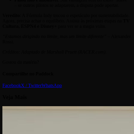
– se outros pilotos se adaptarem, a disputa pode apertar.
Veredito
: A Fórmula Indy trocou o espetáculo por sustentabilidade.
Agora, precisa achar o equilíbrio. Assista às próximas etapas na
TV
Cultura, ESPN4 e Disney+
para ver se a magia volta.
“Estamos dirigindo no limite, mas um limite diferente”
– Alexander
Rossi.
Créditos: Adaptado de Marshall Pruett (RACER.com).
Gostou da matéria?
Compartilhe no Paddock
Facebook
X / Twitter
WhatsApp
Veja
Mais