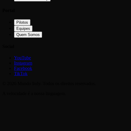
Portal
Pilotos
Equipes
Quem Somos
Social
YouTube
Instagram
Facebook
TikTok
©
2026
Mundo Indy. Todos os direitos reservados.
A velocidade é a nossa linguagem.