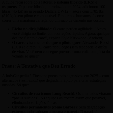
A culpa recai sobre dois fatores:
o sistema híbrido (ERS)
e
os
pneus
. O pacote híbrido, introduzido em 2024, adicionou 100
libras (45 kg) ao já pesado Dallara DW12 – agora com 1785 lbs
(810 kg) sem piloto e combustível. Em termos humanos, é como
correr uma maratona carregando um saco de cimento nas costas.
Efeito no dirigibilidade
: O carro perdeu agilidade. “Antes,
você dirigia no limite, com correções rápidas. Agora, qualquer
deslize é lento e caro”, explica Kyle Kirkwood (Andretti).
O carro vira menos do que o piloto quer
: Alexander Rossi
(ECR) é direto: “O carro ficou cego (sem feedback) e difícil
de virar. Você nem consegue provocar uma volta completa do
volante se quiser”.
Pneus: A Tentativa que Deu Errado
A IndyCar pediu à Firestone pneus mais agressivos em 2025 – com
alternados (
vermelhos
) que degradam rápido para criar estratégias
ousadas. Só que:
Circuitos de rua (como Long Beach)
: Os alternados viraram
“pneus suicidas”. As equipes os trocam assim que possível,
eliminando variações táticas.
Circuitos permanentes (como Barber)
: Sem degradação
extrema, todos adotam a mesma estratégia (3 paradas).