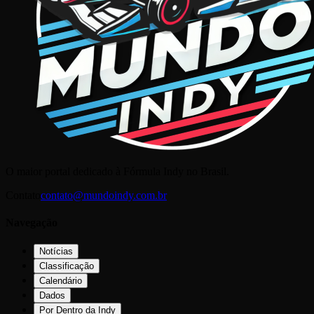
O maior portal dedicado à Fórmula Indy no Brasil.
Contato
contato@mundoindy.com.br
Navegação
Notícias
Classificação
Calendário
Dados
Por Dentro da Indy