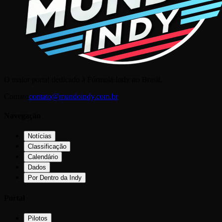
O maior portal dedicado à Fórmula Indy no Brasil.
Contato
contato@mundoindy.com.br
Navegação
Notícias
Classificação
Calendário
Dados
Por Dentro da Indy
Portal
Pilotos