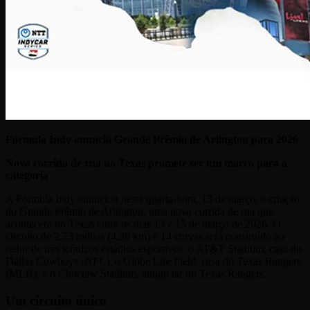
Fórmula Indy anuncia Grande Prêmio de Arlington para 2026
Nova corrida de rua no Texas promete ser um marco para a
categoria
A Fórmula Indy anunciou nesta quarta-feira, 13 de março, a criação
do Grande Prêmio de Arlington, uma nova corrida de rua que
acontecerá no Texas entre os dias 13 e 15 de março de 2026. O
circuito de 2,73 milhas (4,39 km) e 14 curvas será construído ao
redor de três icônicos estádios esportivos: o AT&T Stadium, casa do
Dallas Cowboys (NFL), o Globe Life Field, casa do Texas Rangers
(MLB), e o Choctaw Stadium, antigo lar do Texas Rangers.
Um circuito único