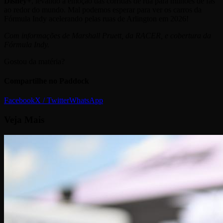
Disney+
, levando a emoção das corridas de rua para milhões de fãs
ao redor do mundo. Mal podemos esperar para ver os carros da
Fórmula Indy acelerando pelas ruas de Arlington em 2026!
Com informações de Marshall Pruett, da RACER, e cobertura da
Fórmula Indy.
Gostou da matéria?
Compartilhe no Paddock
Facebook
X / Twitter
WhatsApp
Veja
Mais