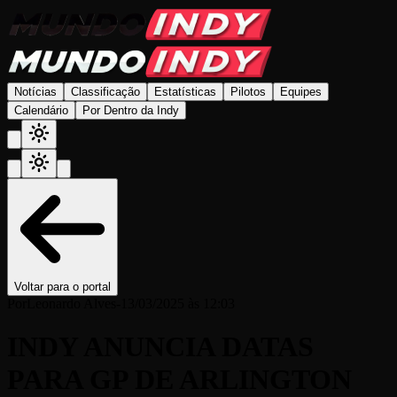
Notícias
Classificação
Estatísticas
Pilotos
Equipes
Calendário
Por Dentro da Indy
Voltar para o portal
Por
Leonardo Alves
-
13/03/2025 às 12:03
INDY ANUNCIA DATAS
PARA GP DE ARLINGTON