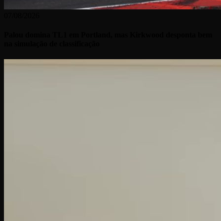
07/08/2026
Palou domina TL1 em Portland, mas Kirkwood desponta bem
na simulação de classificação