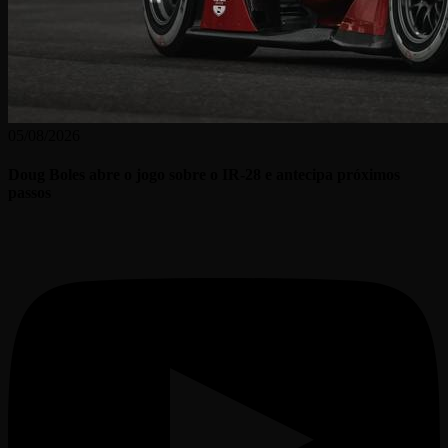
05/08/2026
Doug Boles abre o jogo sobre o IR-28 e antecipa próximos
passos