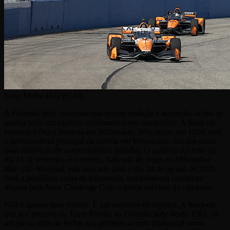
Foto:
Media INDYCAR
A Fórmula Indy, categoria que respira tradição e inovação, acaba de
ganhar mais um capítulo emblemático em sua história. A Snap-on,
empresa icônica fundada em Milwaukee, Wisconsin, em 1920, será
a patrocinadora principal da corrida em Milwaukee, um dos ovais
mais históricos do automobilismo mundial. O anúncio foi feito no
dia 21 de fevereiro, e o evento, batizado de
Snap-on Milwaukee
Mile 250 Weekend
, está marcado para o dia 24 de agosto de 2025.
Será a penúltima etapa da temporada, um momento crucial na
disputa pela Astor Challenge Cup, o troféu máximo da categoria.
Não é apenas uma corrida. É um encontro de legados. A Snap-on,
que já é parceira da Team Penske na Fórmula Indy desde 1981, dá
um passo além ao fechar seu primeiro acordo plurianual como