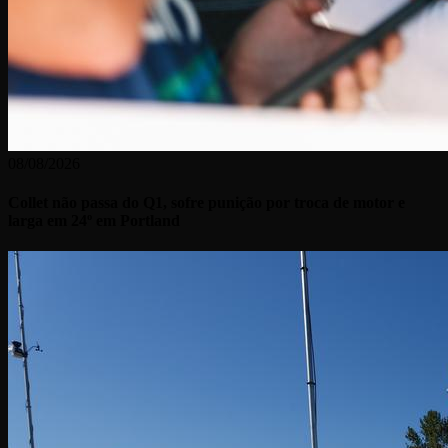
08/08/2026
Collet não passa do Q1, sofre punição por troca de motor e
larga em 24º em Portland