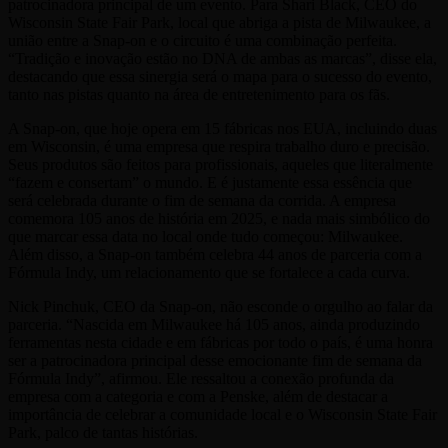
patrocinadora principal de um evento. Para Shari Black, CEO do
Wisconsin State Fair Park, local que abriga a pista de Milwaukee, a
união entre a Snap-on e o circuito é uma combinação perfeita.
“Tradição e inovação estão no DNA de ambas as marcas”, disse ela,
destacando que essa sinergia será o mapa para o sucesso do evento,
tanto nas pistas quanto na área de entretenimento para os fãs.
A Snap-on, que hoje opera em 15 fábricas nos EUA, incluindo duas
em Wisconsin, é uma empresa que respira trabalho duro e precisão.
Seus produtos são feitos para profissionais, aqueles que literalmente
“fazem e consertam” o mundo. E é justamente essa essência que
será celebrada durante o fim de semana da corrida. A empresa
comemora 105 anos de história em 2025, e nada mais simbólico do
que marcar essa data no local onde tudo começou: Milwaukee.
Além disso, a Snap-on também celebra 44 anos de parceria com a
Fórmula Indy, um relacionamento que se fortalece a cada curva.
Nick Pinchuk, CEO da Snap-on, não esconde o orgulho ao falar da
parceria. “Nascida em Milwaukee há 105 anos, ainda produzindo
ferramentas nesta cidade e em fábricas por todo o país, é uma honra
ser a patrocinadora principal desse emocionante fim de semana da
Fórmula Indy”, afirmou. Ele ressaltou a conexão profunda da
empresa com a categoria e com a Penske, além de destacar a
importância de celebrar a comunidade local e o Wisconsin State Fair
Park, palco de tantas histórias.