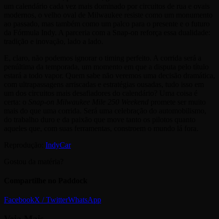
um calendário cada vez mais dominado por circuitos de rua e ovais
modernos, o velho oval de Milwaukee resiste como um monumento
ao passado, mas também como um palco para o presente e o futuro
da Fórmula Indy. A parceria com a Snap-on reforça essa dualidade:
tradição e inovação, lado a lado.
E, claro, não podemos ignorar o timing perfeito. A corrida será a
penúltima da temporada, um momento em que a disputa pelo título
estará a todo vapor. Quem sabe não veremos uma decisão dramática,
com ultrapassagens arriscadas e estratégias ousadas, tudo isso em
um dos circuitos mais desafiadores do calendário? Uma coisa é
certa: o
Snap-on Milwaukee Mile 250 Weekend
promete ser muito
mais do que uma corrida. Será uma celebração do automobilismo,
do trabalho duro e da paixão que move tanto os pilotos quanto
aqueles que, com suas ferramentas, constroem o mundo lá fora.
Reprodução:
IndyCar
Gostou da matéria?
Compartilhe no Paddock
Facebook
X / Twitter
WhatsApp
Veja
Mais