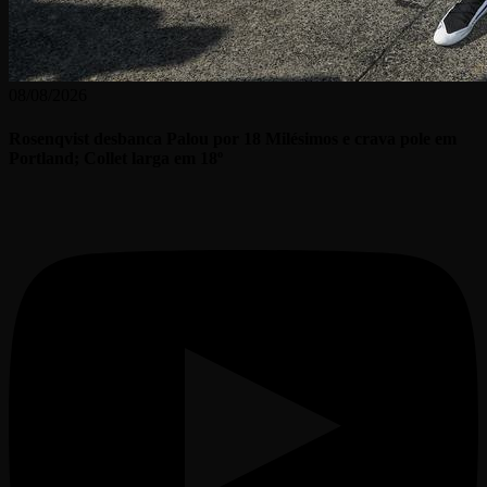
08/08/2026
Rosenqvist desbanca Palou por 18 Milésimos e crava pole em
Portland; Collet larga em 18º