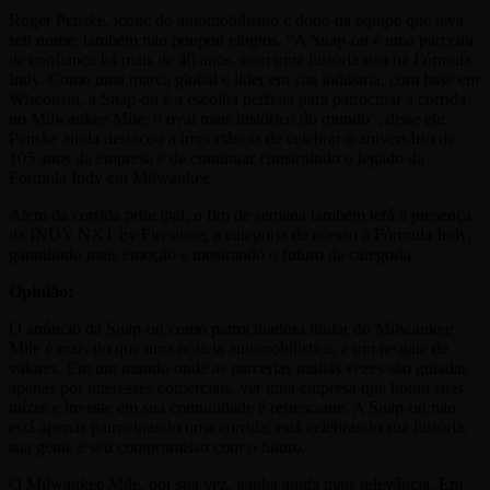
Roger Penske, ícone do automobilismo e dono da equipe que leva
seu nome, também não poupou elogios. “A Snap-on é uma parceira
de confiança há mais de 40 anos, com uma história rica na Fórmula
Indy. Como uma marca global e líder em sua indústria, com base em
Wisconsin, a Snap-on é a escolha perfeita para patrocinar a corrida
no Milwaukee Mile, o oval mais histórico do mundo”, disse ele.
Penske ainda destacou a importância de celebrar o aniversário de
105 anos da empresa e de continuar construindo o legado da
Fórmula Indy em Milwaukee.
Além da corrida principal, o fim de semana também terá a presença
da INDY NXT by Firestone, a categoria de acesso à Fórmula Indy,
garantindo mais emoção e mostrando o futuro da categoria.
Opinião:
O anúncio da Snap-on como patrocinadora titular do Milwaukee
Mile é mais do que uma notícia automobilística; é um resgate de
valores. Em um mundo onde as parcerias muitas vezes são guiadas
apenas por interesses comerciais, ver uma empresa que honra suas
raízes e investe em sua comunidade é refrescante. A Snap-on não
está apenas patrocinando uma corrida; está celebrando sua história,
sua gente e seu compromisso com o futuro.
O Milwaukee Mile, por sua vez, ganha ainda mais relevância. Em