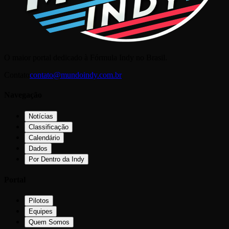
O maior portal dedicado à Fórmula Indy no Brasil.
Contato
contato@mundoindy.com.br
Navegação
Notícias
Classificação
Calendário
Dados
Por Dentro da Indy
Portal
Pilotos
Equipes
Quem Somos