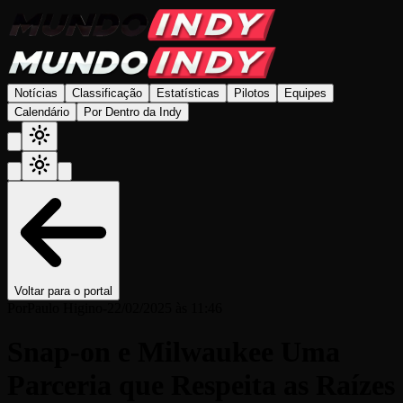
Notícias
Classificação
Estatísticas
Pilotos
Equipes
Calendário
Por Dentro da Indy
Voltar para o portal
Por
Paulo Higino
-
22/02/2025 às 11:46
Snap-on e Milwaukee Uma
Parceria que Respeita as Raízes