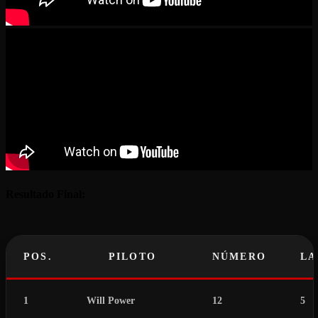
Resultado Final:
POS.
PILOTO
NÚMERO
LA
1
Will Power
12
5