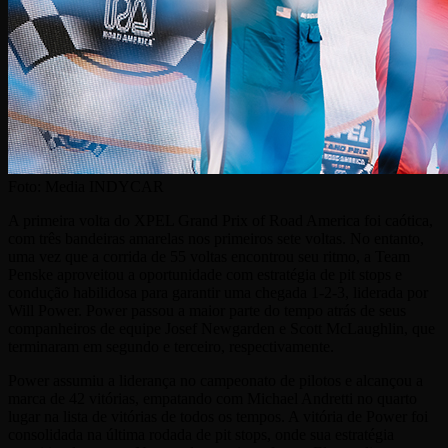
Foto:
Media INDYCAR
A primeira volta do XPEL Grand Prix of Road America foi caótica,
com três bandeiras amarelas nos primeiros sete voltas. No entanto,
uma vez que a corrida de 55 voltas encontrou seu ritmo, a Team
Penske aproveitou a oportunidade com estratégia de pit stops e
condução habilidosa para garantir uma chegada 1-2-3, liderada por
Will Power. Power passou a maior parte do tempo atrás de seus
companheiros de equipe Josef Newgarden e Scott McLaughlin, que
terminaram em segundo e terceiro, respectivamente.
Power assumiu a liderança no campeonato de pilotos e alcançou a
marca de 42 vitórias, empatando com Michael Andretti no quarto
lugar na lista de vitórias de todos os tempos. A vitória de Power foi
consolidada na última rodada de pit stops, onde sua estratégia