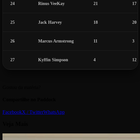
24
Rinus VeeKay
21
17
25
Jack Harvey
18
20
26
Marcus Armstrong
11
3
27
Kyffin Simpson
4
12
Gostou da matéria?
Compartilhe no Paddock
Facebook
X / Twitter
WhatsApp
Veja
Mais