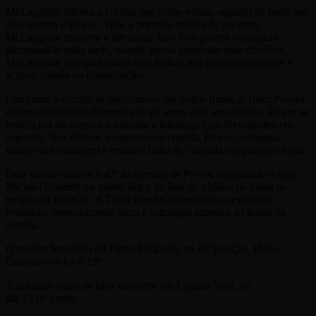
McLaughlin liderou a corrida por várias voltas, seguido de perto por
Newgarden e Power. Após a primeira rodada de pit stops,
McLaughlin manteve a liderança, mas Newgarden conseguiu
ultrapassá-lo mais tarde, usando pneus primários mais duráveis.
McLaughlin teve problemas com bolhas nos pneus alternativos e
acabou caindo na classificação.
Conforme a corrida se aproximava das voltas finais, a Team Penske
utilizou estratégias diferentes de pit stops para seus pilotos. Power se
beneficiou do overcut e assumiu a liderança com Newgarden em
segundo. Nos últimos momentos da corrida, Power conseguiu
manter sua vantagem e cruzar a linha de chegada em primeiro lugar.
Essa vitória marcou a 42ª da carreira de Power, empatando-o com
Michael Andretti no quarto lugar da lista de vitórias de todos os
tempos na IndyCar. A Team Penske comemorou o excelente
resultado, demonstrando força e estratégia superior ao longo da
corrida.
O melhor brasileiro foi Pietro Fittipaldi, na 16ª posição. Helio
Castroneves foi o 19º.
A próxima etapa da Indy acontece em Laguna Seca, no
dia 23 de junho.