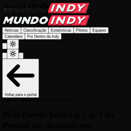
Notícias
Classificação
Estatísticas
Pilotos
Equipes
Calendário
Por Dentro da Indy
Voltar para o portal
Por
Paulo Higino
-
10/06/2024 às 08:24
Will Power lidera o 1-2-3 da
Penske no dominio em