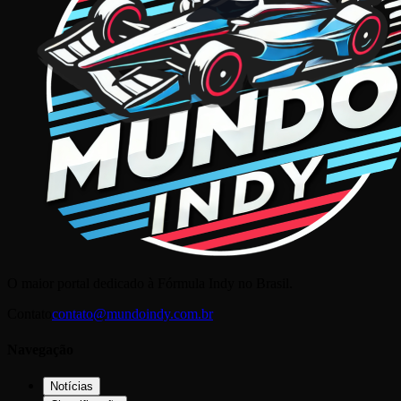
O maior portal dedicado à Fórmula Indy no Brasil.
Contato
contato@mundoindy.com.br
Navegação
Notícias