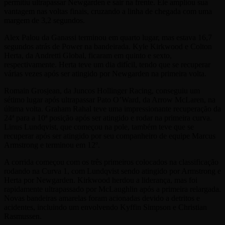
permitiu ultrapassar Newgarden e sair na frente. Ele ampliou sua
vantagem nas voltas finais, cruzando a linha de chegada com uma
margem de 3,2 segundos.
Alex Palou da Ganassi terminou em quarto lugar, mas estava 16,7
segundos atrás de Power na bandeirada. Kyle Kirkwood e Colton
Herta, da Andretti Global, ficaram em quinto e sexto,
respectivamente. Herta teve um dia difícil, tendo que se recuperar
várias vezes após ser atingido por Newgarden na primeira volta.
Romain Grosjean, da Juncos Hollinger Racing, conseguiu um
sétimo lugar após ultrapassar Pato O’Ward, da Arrow McLaren, na
última volta. Graham Rahal teve uma impressionante recuperação da
24ª para a 10ª posição após ser atingido e rodar na primeira curva.
Linus Lundqvist, que começou na pole, também teve que se
recuperar após ser atingido por seu companheiro de equipe Marcus
Armstrong e terminou em 12º.
A corrida começou com os três primeiros colocados na classificação
rodando na Curva 1, com Lundqvist sendo atingido por Armstrong e
Herta por Newgarden. Kirkwood herdou a liderança, mas foi
rapidamente ultrapassado por McLaughlin após a primeira relargada.
Novas bandeiras amarelas foram acionadas devido a detritos e
acidentes, incluindo um envolvendo Kyffin Simpson e Christian
Rasmussen.