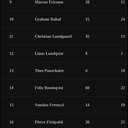
9
Marcus Ericsson
28
15
10
Graham Rahal
15
24
11
Christian Lundgaard
45
13
12
Linus Lundqvist
8
1
13
Theo Pourchaire
6
18
14
Felix Rosenqvist
60
22
15
Santino Ferrucci
14
19
16
Pietro Fittipaldi
30
25