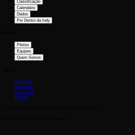
Classificação
Calendário
Dados
Por Dentro da Indy
Portal
Pilotos
Equipes
Quem Somos
Social
YouTube
Instagram
Facebook
TikTok
©
2026
Mundo Indy. Todos os direitos reservados.
A velocidade é a nossa linguagem.