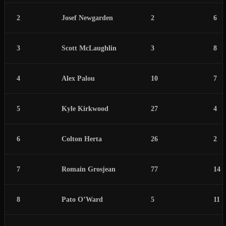
2
Josef Newgarden
2
6
3
Scott McLaughlin
3
8
4
Alex Palou
10
7
5
Kyle Kirkwood
27
4
6
Colton Herta
26
2
7
Romain Grosjean
77
14
8
Pato O’Ward
5
11