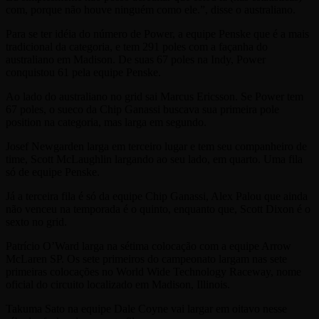
com, porque não houve ninguém como ele.”, disse o australiano.
Para se ter idéia do número de Power, a equipe Penske que é a mais
tradicional da categoria, e tem 291 poles com a façanha do
australiano em Madison. De suas 67 poles na Indy, Power
conquistou 61 pela equipe Penske.
Ao lado do australiano no grid sai Marcus Ericsson. Se Power tem
67 poles, o sueco da Chip Ganassi buscava sua primeira pole
position na categoria, mas larga em segundo.
Josef Newgarden larga em terceiro lugar e tem seu companheiro de
time, Scott McLaughlin largando ao seu lado, em quarto. Uma fila
só de equipe Penske.
Já a terceira fila é só da equipe Chip Ganassi, Alex Palou que ainda
não venceu na temporada é o quinto, enquanto que, Scott Dixon é o
sexto no grid.
Patrício O’Ward larga na sétima colocação com a equipe Arrow
McLaren SP. Os sete primeiros do campeonato largam nas sete
primeiras colocações no World Wide Technology Raceway, nome
oficial do circuito localizado em Madison, Illinois.
Takuma Sato na equipe Dale Coyne vai largar em oitavo nesse