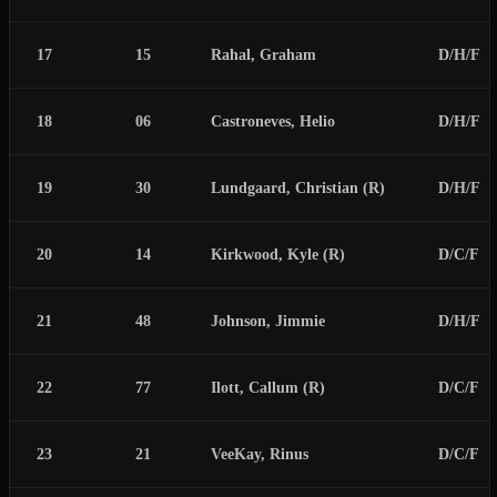
17
15
Rahal, Graham
D/H/F
18
06
Castroneves, Helio
D/H/F
19
30
Lundgaard, Christian (R)
D/H/F
20
14
Kirkwood, Kyle (R)
D/C/F
21
48
Johnson, Jimmie
D/H/F
22
77
Ilott, Callum (R)
D/C/F
23
21
VeeKay, Rinus
D/C/F