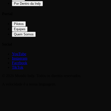
Por Dentro da Indy
Portal
Pilotos
Equipes
Quem Somos
Social
YouTube
Instagram
Facebook
TikTok
©
2026
Mundo Indy. Todos os direitos reservados.
A velocidade é a nossa linguagem.