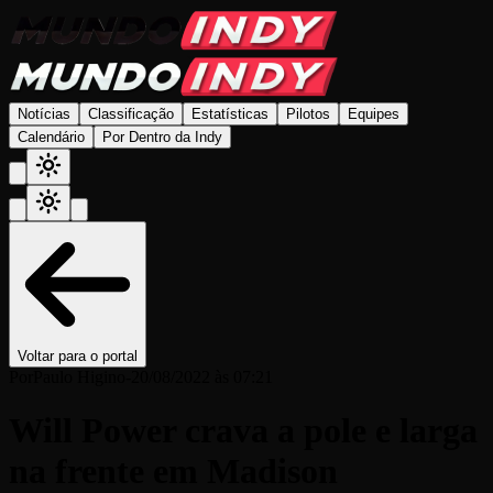
Notícias
Classificação
Estatísticas
Pilotos
Equipes
Calendário
Por Dentro da Indy
Voltar para o portal
Por
Paulo Higino
-
20/08/2022 às 07:21
Will Power crava a pole e larga
na frente em Madison