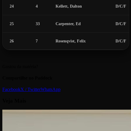
24
4
Kellett, Dalton
D/C/F
25
33
Carpenter, Ed
D/C/F
26
7
Rosenqvist, Felix
D/C/F
Gostou da matéria?
Compartilhe no Paddock
Facebook
X / Twitter
WhatsApp
Veja
Mais