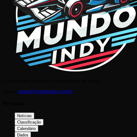
O maior portal dedicado à Fórmula Indy no Brasil.
Contato
contato@mundoindy.com.br
Navegação
Notícias
Classificação
Calendário
Dados