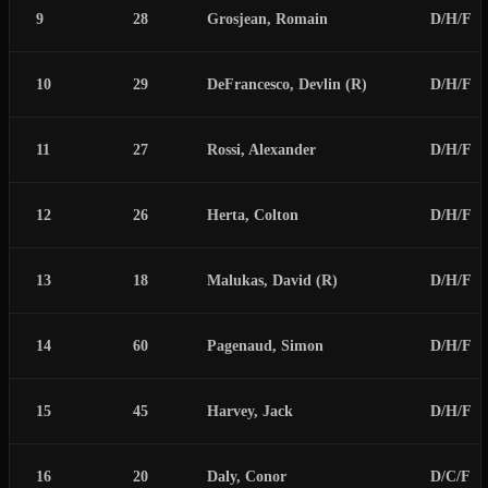
9
28
Grosjean, Romain
D/H/F
10
29
DeFrancesco, Devlin (R)
D/H/F
11
27
Rossi, Alexander
D/H/F
12
26
Herta, Colton
D/H/F
13
18
Malukas, David (R)
D/H/F
14
60
Pagenaud, Simon
D/H/F
15
45
Harvey, Jack
D/H/F
16
20
Daly, Conor
D/C/F