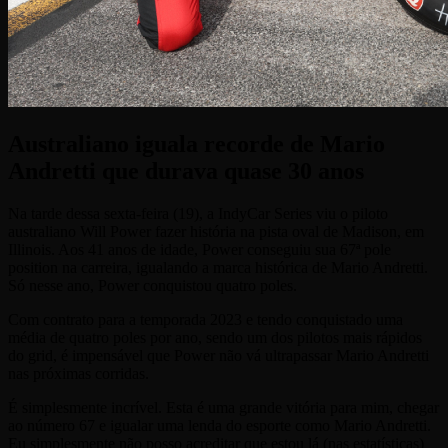
Australiano iguala recorde de Mario
Andretti que durava quase 30 anos
Na tarde dessa sexta-feira (19), a IndyCar Series viu o piloto
australiano Will Power fazer história na pista oval de Madison, em
Illinois. Aos 41 anos de idade, Power conseguiu sua 67ª pole
position na carreira, igualando a marca histórica de Mario Andretti.
Só nesse ano, Power conquistou quatro poles.
Com contrato para a temporada 2023 e tendo conquistado uma
média de quatro poles por ano, sendo um dos pilotos mais rápidos
do grid, é impensável que Power não vá ultrapassar Mario Andretti
nas próximas corridas.
É simplesmente incrível. Esta é uma grande vitória para mim, chegar
ao número 67 e igualar uma lenda do esporte como Mario Andretti.
Eu simplesmente não posso acreditar que estou lá (nas estatísticas)