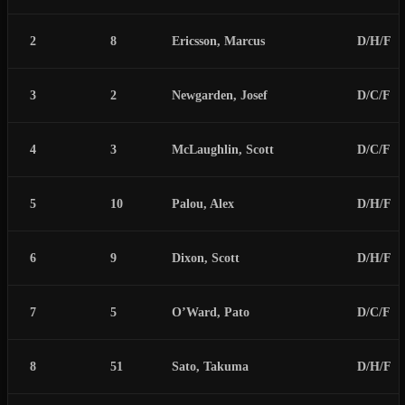
2
8
Ericsson, Marcus
D/H/F
3
2
Newgarden, Josef
D/C/F
4
3
McLaughlin, Scott
D/C/F
5
10
Palou, Alex
D/H/F
6
9
Dixon, Scott
D/H/F
7
5
O’Ward, Pato
D/C/F
8
51
Sato, Takuma
D/H/F