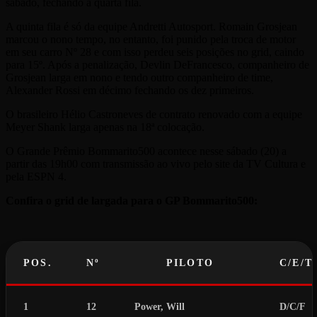
sábado, fechando a quarta fila.
A quinta fila é só da equipe Andretti Autosport. Romain Grosjean
marcou o nono tempo, no entanto, foi punido pela troca de motor
em seu carro Nº 28 e com isso perdeu seis posições no grid, caindo
para 15º. Após a penalização, Devlin DeFrancesco, companheiro de
Grosjean larga em nono e tendo outro companheiro de time,
Alexander Rossi em décimo fechando os dez primeiros.
O brasileiro Hélio Castroneves de contrato renovado com a equipe
Meyer Shank larga apenas na 18ª colocação.
O Grande Prêmio Bommarito500 acontece nesse sábado (20) a
partir das 19h00 com transmissão ao vivo pelo site da TV Cultura e
pela ESPN 4.
Confira o grid de largada para o GP Bommarito500:
POS.
Nº
PILOTO
C/E/T
1
12
Power, Will
D/C/F