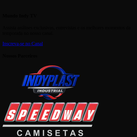
Mundo Indy TV
Assista análises exclusivas, entrevistas e os melhores momentos da
temporada no nosso canal.
Inscreva-se no Canal
Nossos Parceiros