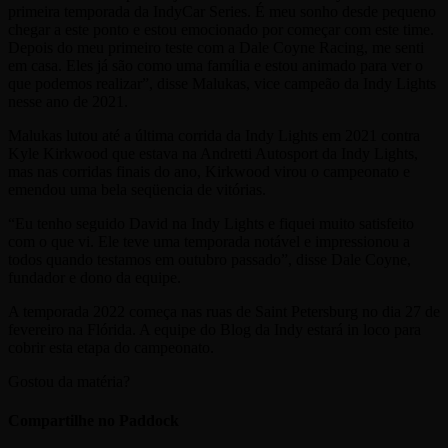
primeira temporada da IndyCar Series. É meu sonho desde pequeno
chegar a este ponto e estou emocionado por começar com este time.
Depois do meu primeiro teste com a Dale Coyne Racing, me senti
em casa. Eles já são como uma família e estou animado para ver o
que podemos realizar”, disse Malukas, vice campeão da Indy Lights
nesse ano de 2021.
Malukas lutou até a última corrida da Indy Lights em 2021 contra
Kyle Kirkwood que estava na Andretti Autosport da Indy Lights,
mas nas corridas finais do ano, Kirkwood virou o campeonato e
emendou uma bela seqüencia de vitórias.
“Eu tenho seguido David na Indy Lights e fiquei muito satisfeito
com o que vi. Ele teve uma temporada notável e impressionou a
todos quando testamos em outubro passado”, disse Dale Coyne,
fundador e dono da equipe.
A temporada 2022 começa nas ruas de Saint Petersburg no dia 27 de
fevereiro na Flórida. A equipe do Blog da Indy estará in loco para
cobrir esta etapa do campeonato.
Gostou da matéria?
Compartilhe no Paddock