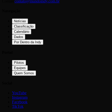
Contato
contato@mundoindy.com.br
Navegação
Notícias
Classificação
Calendário
Dados
Por Dentro da Indy
Portal
Pilotos
Equipes
Quem Somos
Social
YouTube
Instagram
Facebook
TikTok