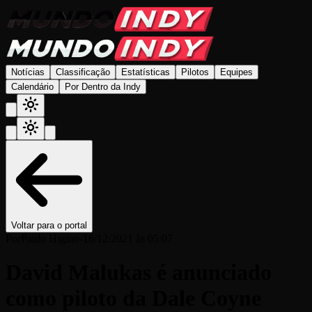
Notícias
Classificação
Estatísticas
Pilotos
Equipes
Calendário
Por Dentro da Indy
Voltar para o portal
Por
Paulo Higino
-
16/12/2021 às 05:07
David Malukas é anunciado
como piloto da Dale Coyne