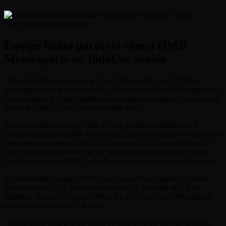
Foto:
hmdmotorsports.com
Equipe firma parceria com a HMD
Motorsports na IndyCar Series
Uma das últimas vagas do grid da Fórmula Indy em 2022 foi
anunciada nessa quarta-feira (15). O piloto David Malukas que foi o
vice-campeão da Indy Lights nessa temporada assinou contrato com
o time de Dale Coyne para o ano que vem.
Além do piloto, a equipe Dale Coyne também contará com a
parceria da equipe HMD Motorsports, que era o time de Malukas na
categoria de acesso a IndyCar. Com a saída da Vasser Sullivan do
time (junto com o patrocínio da Sealmaster), que agora se dedica
exclusivamente ao IMSA, a Dale Coyne tem nova parceria técnica.
Recentemente a equipe Dale Coyne anunciou o japonês Takuma
Sato no carro Nº 51 em parceria com Rick Ware Racing, para
substituir Romain Grosjean. Hoje, foi a vez de David Malukas ser
anunciado no lugar de Ed Jones.
“Estou muito feliz por me juntar ao time de Dale Coyne na minha