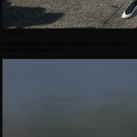
08/08/2026
Rosenqvist desbanca Palou por 18 Milésimos e crava pole em
Portland; Collet larga em 18º