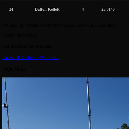
24
Dalton Kellett
4
25.8140
*Punido, por trocar o motor duas vezes a mais que o permitido
Gostou da matéria?
Compartilhe no Paddock
Facebook
X / Twitter
WhatsApp
Veja
Mais