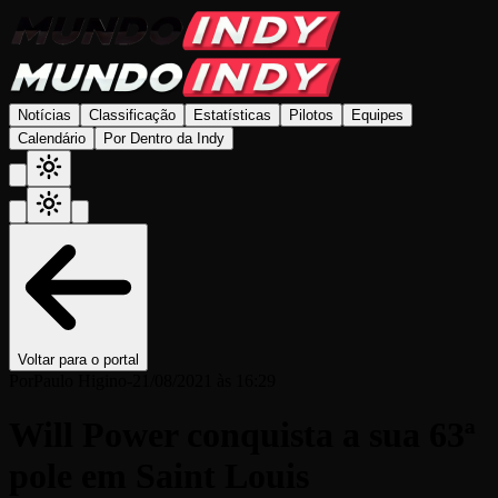
Notícias
Classificação
Estatísticas
Pilotos
Equipes
Calendário
Por Dentro da Indy
Voltar para o portal
Por
Paulo Higino
-
21/08/2021 às 16:29
Will Power conquista a sua 63ª
pole em Saint Louis