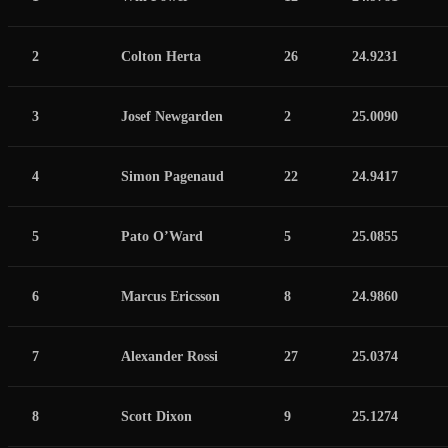
2
Colton Herta
26
24.9231
3
Josef Newgarden
2
25.0090
4
Simon Pagenaud
22
24.9417
5
Pato O’Ward
5
25.0855
6
Marcus Ericsson
8
24.9860
7
Alexander Rossi
27
25.0374
8
Scott Dixon
9
25.1274