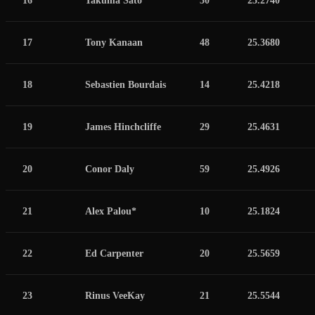
17
Tony Kanaan
48
25.3680
18
Sebastien Bourdais
14
25.4218
19
James Hinchcliffe
29
25.4631
20
Conor Daly
59
25.4926
21
Alex Palou*
10
25.1824
22
Ed Carpenter
20
25.5659
23
Rinus VeeKay
21
25.5544