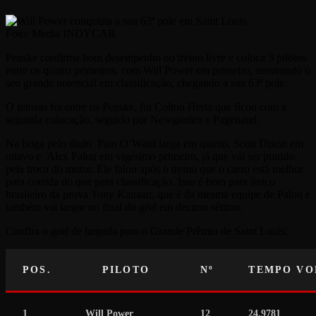
Foto:
Media INDYCAR
Penske confirma bom desempenho no treino livre e coloca 3 pilotos
entre os quatro primeiros, com Will Power em primeiro, mostrando o
seu grande potencial em classificação, chegando a sua 63ª pole.
O intruso foi entre os Penske, foi Colton Herta que ficou com a
segunda colocação, seguido por Newgarden e Pagenaud.
Na briga pelo título Pato O’Ward larga em quinto, Scott Dixon em
oitavo e Alex Palou em vigésimo primeiro, já que vai ser punido
pela troca do motor. Ele falou após o treino que o carro está melhor
para corrida do que para classificação. Isso é bom para único
brasileiro da prova Tony Kanaan, que é da mesma equipe de Palou e
também vai largar no final do grid em decimo sétimo.
Confira o grid de largada para o Grande Prêmio de Saint Louis:
POS.
PILOTO
Nº
TEMPO VO
1
Will Power
12
24.9781