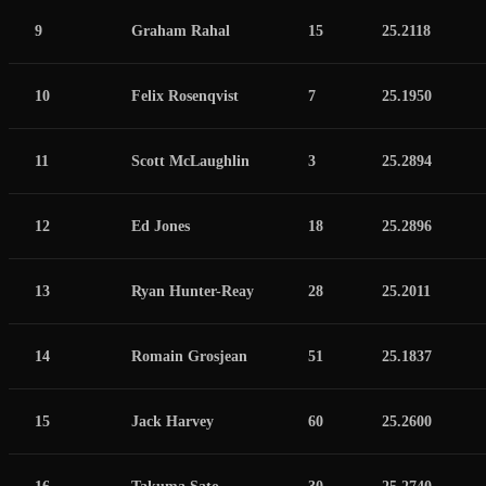
9
Graham Rahal
15
25.2118
10
Felix Rosenqvist
7
25.1950
11
Scott McLaughlin
3
25.2894
12
Ed Jones
18
25.2896
13
Ryan Hunter-Reay
28
25.2011
14
Romain Grosjean
51
25.1837
15
Jack Harvey
60
25.2600
16
Takuma Sato
30
25.2740