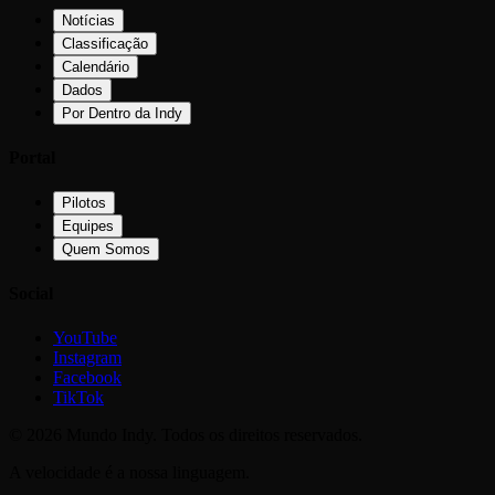
Notícias
Classificação
Calendário
Dados
Por Dentro da Indy
Portal
Pilotos
Equipes
Quem Somos
Social
YouTube
Instagram
Facebook
TikTok
©
2026
Mundo Indy. Todos os direitos reservados.
A velocidade é a nossa linguagem.