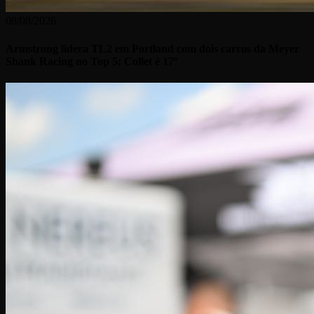
08/08/2026
Armstrong lidera TL2 em Portland com dois carros da Meyer
Shank Racing no Top 5; Collet é 17º